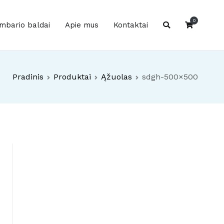
0
mbario baldai
Apie mus
Kontaktai
Pradinis
Produktai
Ąžuolas
sdgh-500×500