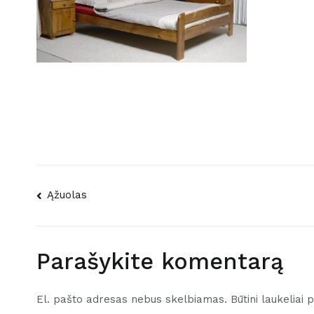
Navigacija
Ąžuolas
tarp
įrašų
Parašykite komentarą
El. pašto adresas nebus skelbiamas.
Būtini laukeliai