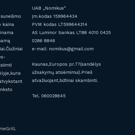
UAB „Nomikus“
e sunešimo
Įm.kodas 159964434
o kaina
PVM kodas LT599644314
erinama
AS Luminor bankas LT88 4010 0425
,namą
0286 8846
i.Čiužiniai
e-mail: nomikus@gmail.com
es-
Kaunas,Europos pr.77(sandėlys
siimti
užsakymų atsiėmimui).Prieš
yje,kuris
atvažiuojant,būtinai skambinti.
atvykstant
anksto
Tel. 060028645
meGrill.