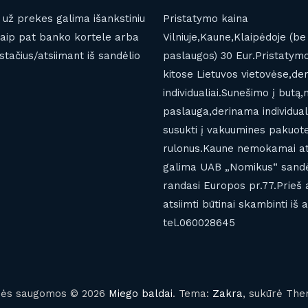
i už prekes galima išankstiniu
Pristatymo kaina
aip pat banko kortele arba
Vilniuje,Kaune,Klaipėdoje (b
stačius/atsiimant iš sandėlio
paslaugos) 30 Eur.Pristatym
kitose Lietuvos vietovėse,d
individualiai.Sunešimo į butą
paslauga,derinama individualia
susukti į vakuumines pakuot
rulonus.Kaune nemokamai at
galima UAB „Nomikus“ sandėl
randasi Europos pr.77.Prieš 
atsiimti būtinai skambinti iš 
tel.060028645
isės saugomos © 2026
Miego baldai
. Tema:
Zakra
, sukūrė The