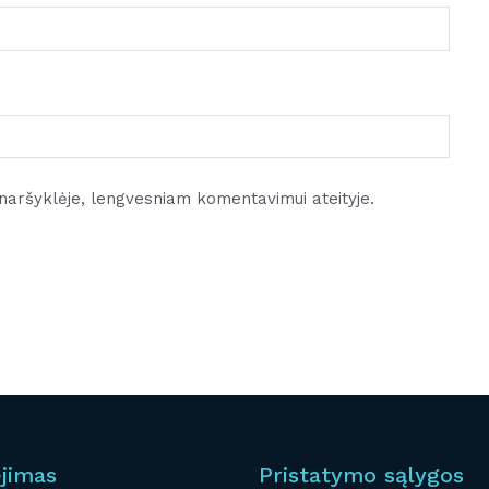
e naršyklėje, lengvesniam komentavimui ateityje.
jimas
Pristatymo sąlygos