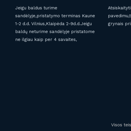
Jeigu baldus turime
Atsiskaityt
sandėlyje,pristatymo terminas Kaune
pavedimu,t
1-2 d.d. Vilnius,Klaipėda 2-9d.d.Jeigu
grynais pri
baldų neturime sandėlyje pristatome
ne ilgiau kaip per 4 savaites,
Visos te