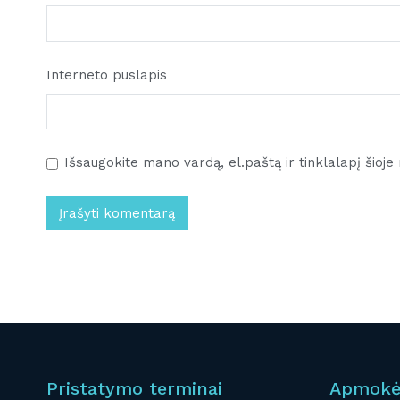
Interneto puslapis
Išsaugokite mano vardą, el.paštą ir tinklalapį šioj
Pristatymo terminai
Apmokė