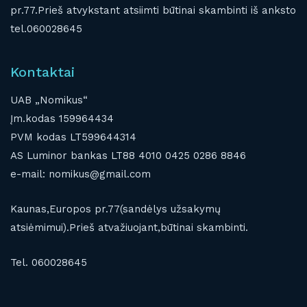
pr.77.Prieš atvykstant atsiimti būtinai skambinti iš anksto
tel.060028645
Kontaktai
UAB „Nomikus“
Įm.kodas 159964434
PVM kodas LT599644314
AS Luminor bankas LT88 4010 0425 0286 8846
e-mail: nomikus@gmail.com
Kaunas,Europos pr.77(sandėlys užsakymų
atsiėmimui).Prieš atvažiuojant,būtinai skambinti.
Tel. 060028645