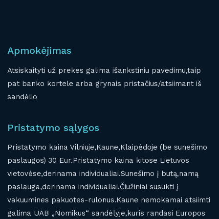
Apmokėjimas
Atsiskaityti už prekes galima išankstiniu pavedimu,taip
pat banko kortele arba grynais pristačius/atsiimant iš
sandėlio
Pristatymo sąlygos
Pristatymo kaina Vilniuje,Kaune,Klaipėdoje (be sunešimo
paslaugos) 30 Eur.Pristatymo kaina kitose Lietuvos
vietovėse,derinama individualiai.Sunešimo į butą,namą
paslauga,derinama individualiai.Čiužiniai susukti į
vakuumines pakuotes-rulonus.Kaune nemokamai atsiimti
galima UAB „Nomikus“ sandėlyje,kuris randasi Europos