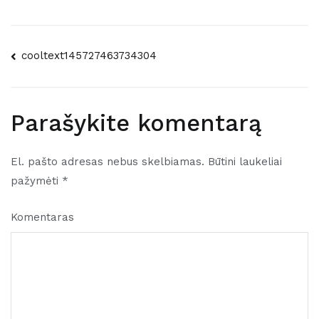
Navigacija
cooltext145727463734304
tarp
įrašų
Parašykite komentarą
El. pašto adresas nebus skelbiamas.
Būtini laukeliai
pažymėti
*
Komentaras