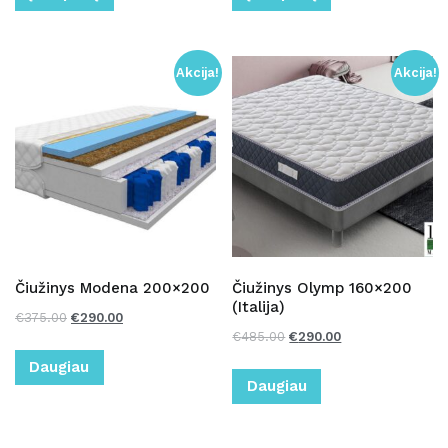
Akcija!
Akcija!
Čiužinys Modena 200×200
Čiužinys Olymp 160×200
(Italija)
€
375.00
€
290.00
€
485.00
€
290.00
Daugiau
Daugiau