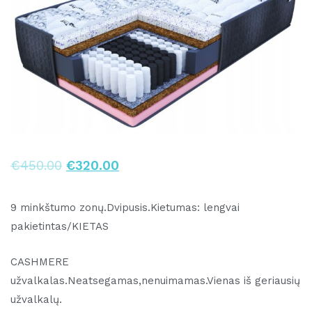
€
450.00
€
320.00
9 minkštumo zonų.Dvipusis.Kietumas: lengvai
pakietintas/KIETAS
CASHMERE
užvalkalas.Neatsegamas,nenuimamas.Vienas iš geriausių
užvalkalų.