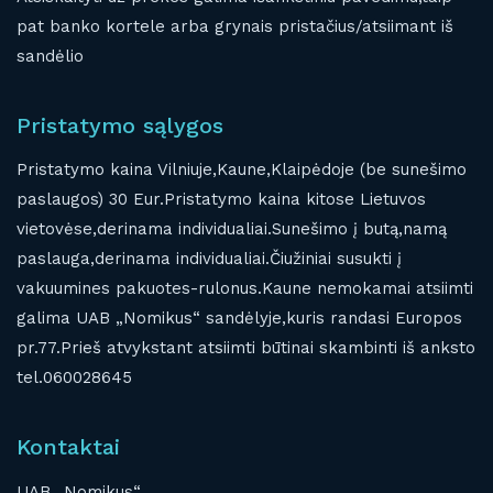
pat banko kortele arba grynais pristačius/atsiimant iš
sandėlio
Pristatymo sąlygos
Pristatymo kaina Vilniuje,Kaune,Klaipėdoje (be sunešimo
paslaugos) 30 Eur.Pristatymo kaina kitose Lietuvos
vietovėse,derinama individualiai.Sunešimo į butą,namą
paslauga,derinama individualiai.Čiužiniai susukti į
vakuumines pakuotes-rulonus.Kaune nemokamai atsiimti
galima UAB „Nomikus“ sandėlyje,kuris randasi Europos
pr.77.Prieš atvykstant atsiimti būtinai skambinti iš anksto
tel.060028645
Kontaktai
UAB „Nomikus“