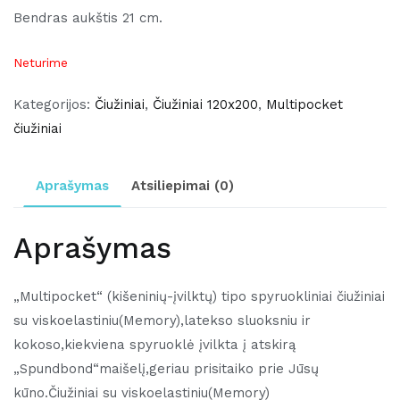
Bendras aukštis 21 cm.
Neturime
Kategorijos:
Čiužiniai
,
Čiužiniai 120x200
,
Multipocket
čiužiniai
Aprašymas
Atsiliepimai (0)
Aprašymas
„Multipocket“ (kišeninių-įvilktų) tipo spyruokliniai čiužiniai
su viskoelastiniu(Memory),latekso sluoksniu ir
kokoso,kiekviena spyruoklė įvilkta į atskirą
„Spundbond“maišelį,geriau prisitaiko prie Jūsų
kūno.Čiužiniai su viskoelastiniu(Memory)