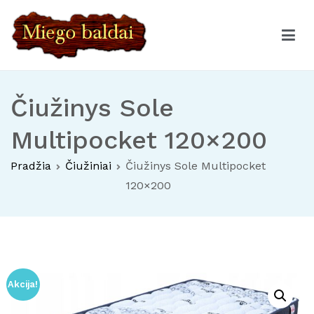
Eiti
prie
turinio
Miego baldai
Čiužiniai – Miegamojo baldai – Vaikų kambario baldai
Čiužinys Sole
Multipocket 120×200
Pradžia
Čiužiniai
Čiužinys Sole Multipocket
120×200
Akcija!