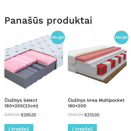
Panašūs produktai
Akcija!
Akcija!
Čiužinys Select
Čiužinys Ivrea Multipocket
180×200(22cm)
160×200
€
390.00
€
265.00
€
445.00
€
310.00
Į krepšelį
Į krepšelį