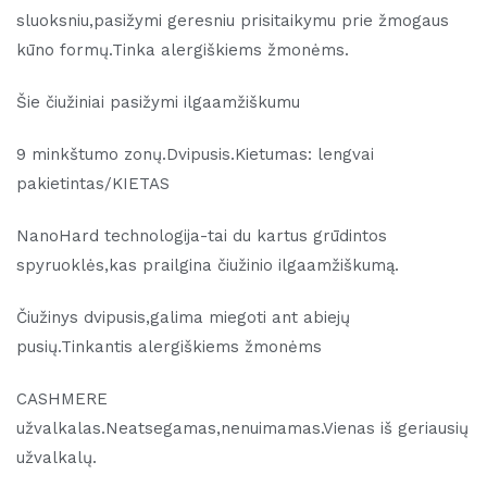
sluoksniu,pasižymi geresniu prisitaikymu prie žmogaus
kūno formų.Tinka alergiškiems žmonėms.
Šie čiužiniai pasižymi ilgaamžiškumu
9 minkštumo zonų.Dvipusis.Kietumas: lengvai
pakietintas/KIETAS
NanoHard technologija-tai du kartus grūdintos
spyruoklės,kas prailgina čiužinio ilgaamžiškumą.
Čiužinys dvipusis,galima miegoti ant abiejų
pusių.Tinkantis alergiškiems žmonėms
CASHMERE
užvalkalas.Neatsegamas,nenuimamas.Vienas iš geriausių
užvalkalų.