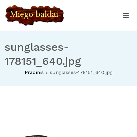
Eiti
prie
turinio
Miego baldai
Čiužiniai – Miegamojo baldai – Vaikų kambario baldai
sunglasses-
178151_640.jpg
Pradinis
sunglasses-178151_640.jpg