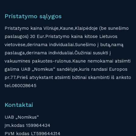
Pristatymo sąlygos
Pristatymo kaina Vilniuje,Kaune,Klaipėdoje (be sunešimo
paslaugos) 30 Eur.Pristatymo kaina kitose Lietuvos
vietovėse,derinama individualiai.Sunešimo į butą,namą
paslauga,derinama individualiai.Čiužiniai susukti į
vakuumines pakuotes-rulonus.Kaune nemokamai atsiimti
galima UAB „Nomikus“ sandėlyje,kuris randasi Europos
pr.77.Prieš atvykstant atsiimti būtinai skambinti iš anksto
tel.060028645
Kontaktai
UAB „Nomikus“
Įm.kodas 159964434
PVM kodas LT599644314