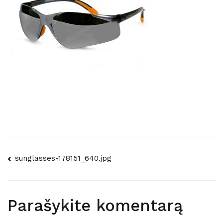
Navigacija
sunglasses-178151_640.jpg
tarp
įrašų
Parašykite komentarą